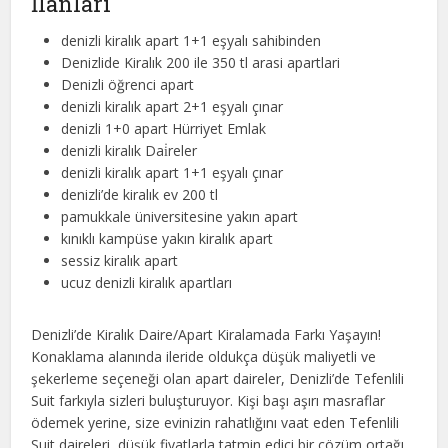
İlanları
denizli kiralık apart 1+1 eşyalı sahibinden
Denizlide Kiralık 200 ile 350 tl arasi apartlari
Denizli öğrenci apart
denizli kiralık apart 2+1 eşyalı çınar
denizli 1+0 apart Hürriyet Emlak
denizli kiralık Dai̇reler
denizli kiralık apart 1+1 eşyalı çınar
denizli’de kiralık ev 200 tl
pamukkale üniversitesine yakın apart
kınıklı kampüse yakın kiralık apart
sessiz kiralık apart
ucuz denizli kiralık apartları
Denizli’de Kiralık Daire/Apart Kiralamada Farkı Yaşayın!
Konaklama alanında ileride oldukça düşük maliyetli ve
şekerleme seçeneği olan apart daireler, Denizli’de Tefenlili
Suit farkıyla sizleri buluşturuyor. Kişi başı aşırı masraflar
ödemek yerine, size evinizin rahatlığını vaat eden Tefenlili
Suit daireleri, düşük fiyatlarla tatmin edici bir çözüm ortağı