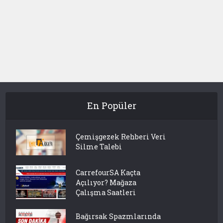
En Popüler
Çemişgezek Rehberi Veri
Silme Talebi
CarrefourSA Kaçta
Açılıyor? Mağaza
Çalışma Saatleri
Bağırsak Spazmlarında