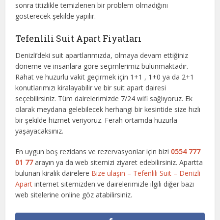
sonra titizlikle temizlenen bir problem olmadığını
gösterecek şekilde yapılır.
Tefenlili Suit Apart Fiyatları
Denizli’deki suit apartlarımızda, olmaya devam ettiğiniz
döneme ve insanlara göre seçimlerimiz bulunmaktadır.
Rahat ve huzurlu vakit geçirmek için 1+1 , 1+0 ya da 2+1
konutlarımızı kiralayabilir ve bir suit apart dairesi
seçebilirsiniz. Tüm dairelerimizde 7/24 wifi sağlıyoruz. Ek
olarak meydana gelebilecek herhangi bir kesintide size hızlı
bir şekilde hizmet veriyoruz. Ferah ortamda huzurla
yaşayacaksınız.
En uygun boş rezidans ve rezervasyonlar için bizi
0554 777
01 77
arayın ya da web sitemizi ziyaret edebilirsiniz. Apartta
bulunan kiralık dairelere
Bize ulaşın – Tefenlili Suit – Denizli
Apart
internet sitemizden ve dairelerimizle ilgili diğer bazı
web sitelerine online göz atabilirsiniz.