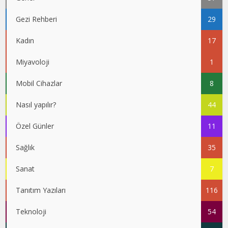
Gezi Rehberi
29
Kadın
17
Miyavoloji
1
Mobil Cihazlar
8
Nasıl yapılır?
44
Özel Günler
11
Sağlık
35
Sanat
7
Tanıtım Yazıları
116
Teknoloji
54