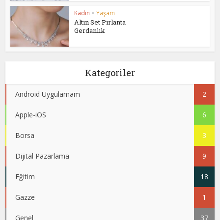
Kadın
•
Yaşam
Altın Set Pırlanta
Gerdanlık
Kategoriler
Android Uygulamam
2
Apple-iOS
6
Borsa
3
Dijital Pazarlama
9
Eğitim
18
Gazze
1
Genel
37