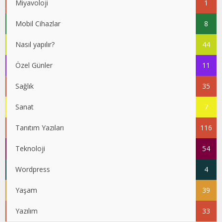
Miyavoloji
1
Mobil Cihazlar
8
Nasıl yapılır?
44
Özel Günler
11
Sağlık
35
Sanat
7
Tanıtım Yazıları
116
Teknoloji
54
Wordpress
4
Yaşam
39
Yazılım
33