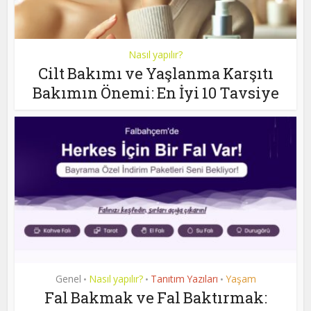
Nasıl yapılır?
Cilt Bakımı ve Yaşlanma Karşıtı
Bakımın Önemi: En İyi 10 Tavsiye
Genel
Nasıl yapılır?
Tanıtım Yazıları
Yaşam
•
•
•
Fal Bakmak ve Fal Baktırmak: