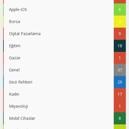
Apple-iOS
6
Borsa
3
Dijital Pazarlama
9
Eğitim
18
Gazze
1
Genel
37
Gezi Rehberi
29
Kadın
17
Miyavoloji
1
Mobil Cihazlar
8