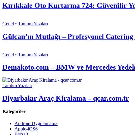
Kırıkkale Oto Kurtarma 724: Güvenilir Yo
Genel
•
Tanıtım Yazıları
Gülcan’ın Mutfağı – Profesyonel Catering 
Genel
•
Tanıtım Yazıları
Demakoto.com – BMW ve Mercedes Yedek P
Tanıtım Yazıları
Diyarbakır Araç Kiralama – qcar.com.tr
Kategoriler
Android Uygulamam
2
Apple-iOS
6
Borsa
3