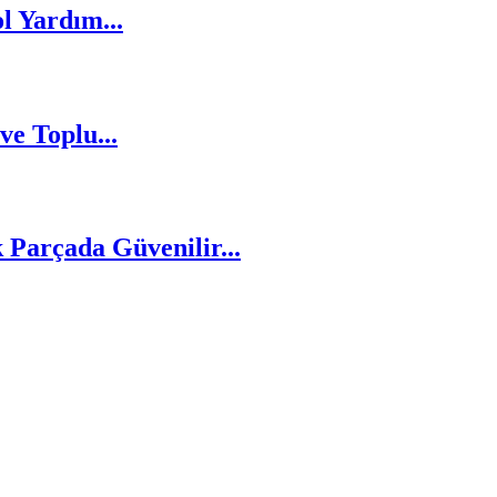
l Yardım...
ve Toplu...
arçada Güvenilir...