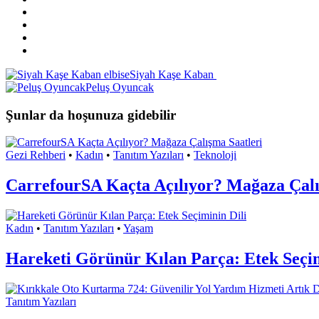
Siyah Kaşe Kaban
Peluş Oyuncak
Şunlar da hoşunuza gidebilir
Gezi Rehberi
•
Kadın
•
Tanıtım Yazıları
•
Teknoloji
CarrefourSA Kaçta Açılıyor? Mağaza Çalı
Kadın
•
Tanıtım Yazıları
•
Yaşam
Hareketi Görünür Kılan Parça: Etek Seçim
Tanıtım Yazıları