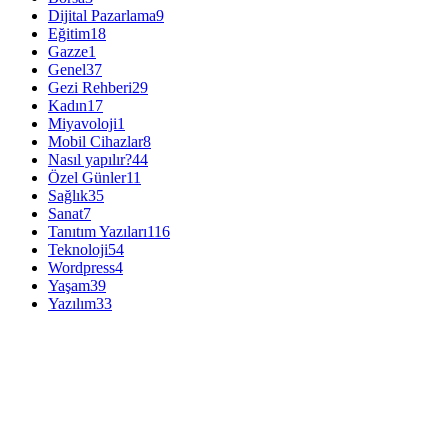
Dijital Pazarlama
9
Eğitim
18
Gazze
1
Genel
37
Gezi Rehberi
29
Kadın
17
Miyavoloji
1
Mobil Cihazlar
8
Nasıl yapılır?
44
Özel Günler
11
Sağlık
35
Sanat
7
Tanıtım Yazıları
116
Teknoloji
54
Wordpress
4
Yaşam
39
Yazılım
33