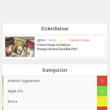
EtiketBalzac
Eğitim
•
Genel
•
Sanat
•
Tanıtım Yazıları
Victor Hugo ve Balzac
Hangi Akıma Öncülük Etti?
Kategoriler
Android Uygulamam
2
Apple-iOS
6
Borsa
3