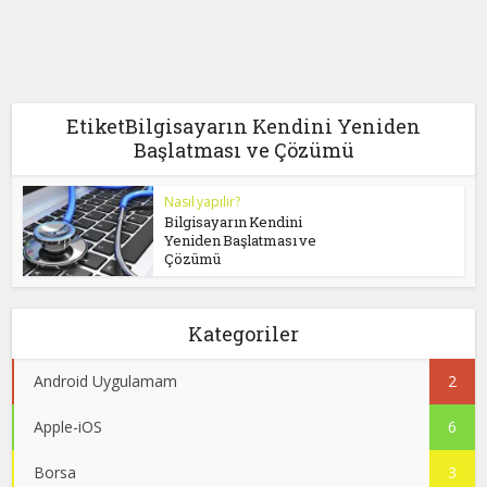
EtiketBilgisayarın Kendini Yeniden
Başlatması ve Çözümü
Nasıl yapılır?
Bilgisayarın Kendini
Yeniden Başlatması ve
Çözümü
Kategoriler
Android Uygulamam
2
Apple-iOS
6
Borsa
3