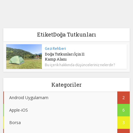
EtiketDoğa Tutkunları
Gezi Rehberi
Doğa Tutkunları İçin 11
Kamp Alanı
Bu içerik hakkında düşünceleriniz nelerdir?
Kategoriler
Android Uygulamam
2
Apple-iOS
6
Borsa
3