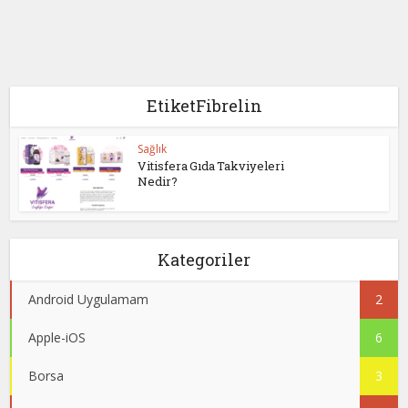
EtiketFibrelin
Sağlık
Vitisfera Gıda Takviyeleri
Nedir?
Kategoriler
Android Uygulamam
2
Apple-iOS
6
Borsa
3