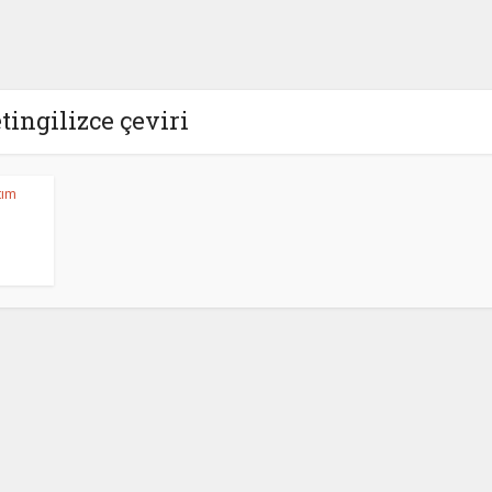
tingilizce çeviri
tım