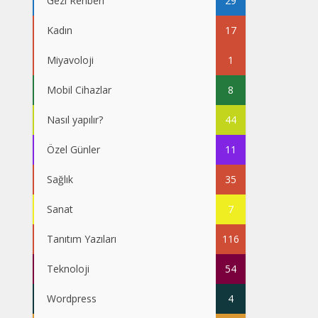
Gezi Rehberi
29
Kadın
17
Miyavoloji
1
Mobil Cihazlar
8
Nasıl yapılır?
44
Özel Günler
11
Sağlık
35
Sanat
7
Tanıtım Yazıları
116
Teknoloji
54
Wordpress
4