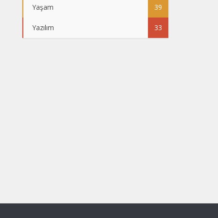
Yaşam
39
Yazılım
33