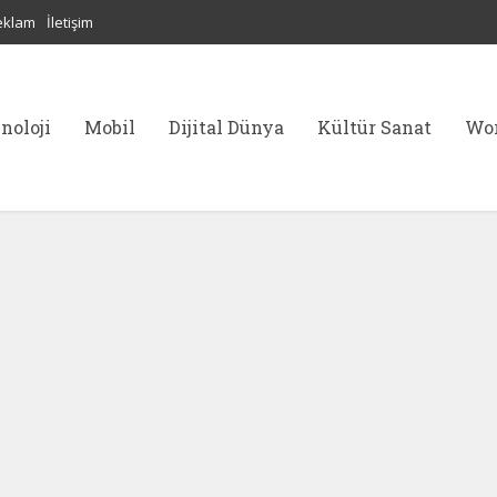
eklam
İletişim
noloji
Mobil
Dijital Dünya
Kültür Sanat
Wor