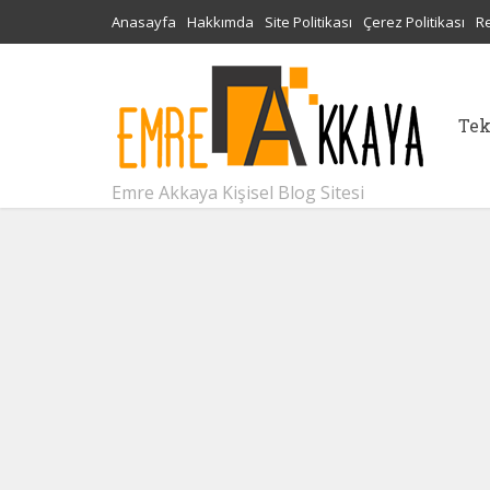
Anasayfa
Hakkımda
Site Politikası
Çerez Politikası
R
Tek
Emre Akkaya Kişisel Blog Sitesi