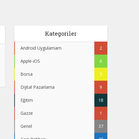
Kategoriler
Android Uygulamam
2
Apple-iOS
6
Borsa
3
Dijital Pazarlama
9
Eğitim
18
Gazze
1
Genel
37