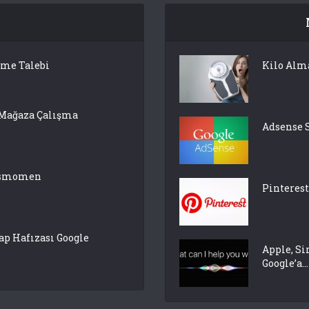
lme Talebi
Kilo Alm
 Mağaza Çalışma
Adsense 
pasmomen
Pinterest
p Hafızası Google
Apple, Si
Google’a...