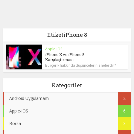
EtiketiPhone 8
Apple-iOS
iPhone X ve iPhone 8
Karşılaştırması
Bu içerik hakkında düşünceleriniz nelerdir?
Kategoriler
Android Uygulamam
2
Apple-iOS
6
Borsa
3