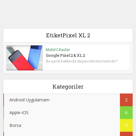
EtiketPixel XL 2
Mobil Cihazlar
Google Pixel 2 & XL 2
Bu içerik hakkında düşünceleriniz nelerdir?
Kategoriler
Android Uygulamam
2
Apple-iOS
6
Borsa
3