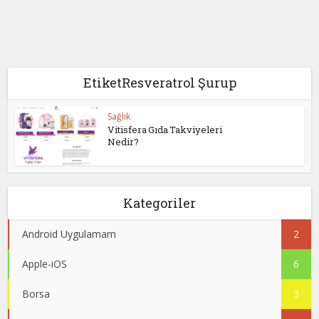
EtiketResveratrol Şurup
Sağlık
Vitisfera Gıda Takviyeleri
Nedir?
Kategoriler
Android Uygulamam
2
Apple-iOS
6
Borsa
3