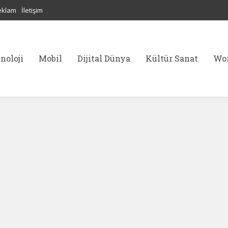
eklam
İletişim
noloji
Mobil
Dijital Dünya
Kültür Sanat
Wor