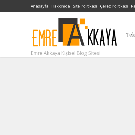
Anasayfa
Hakkımda
Site Politikası
Çerez Politikası
R
Tek
Emre Akkaya Kişisel Blog Sitesi