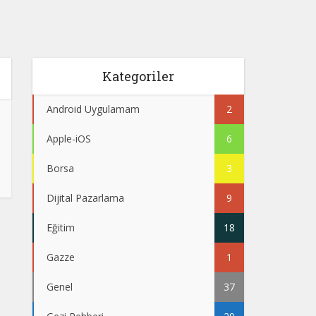
Kategoriler
Android Uygulamam
2
Apple-iOS
6
Borsa
3
Dijital Pazarlama
9
Eğitim
18
Gazze
1
Genel
37