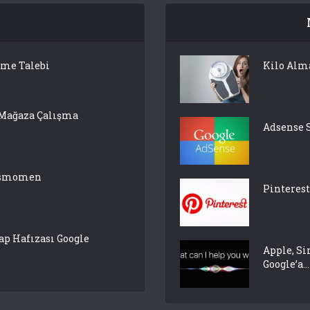
lme Talebi
Kilo Alm
 Mağaza Çalışma
Adsense 
pasmomen
Pinterest
p Hafızası Google
Apple, Si
Google’a...