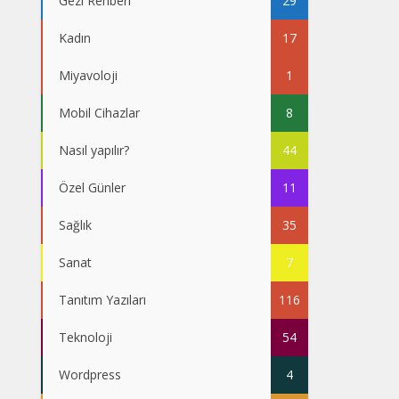
Gezi Rehberi
29
Kadın
17
Miyavoloji
1
Mobil Cihazlar
8
Nasıl yapılır?
44
Özel Günler
11
Sağlık
35
Sanat
7
Tanıtım Yazıları
116
Teknoloji
54
Wordpress
4