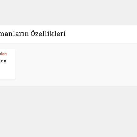
manların Özellikleri
ları
den