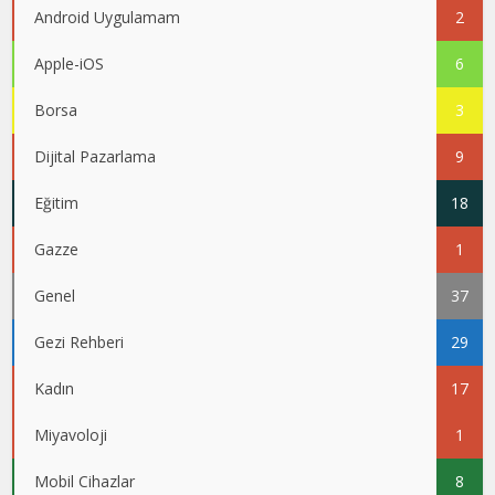
Android Uygulamam
2
Apple-iOS
6
Borsa
3
Dijital Pazarlama
9
Eğitim
18
Gazze
1
Genel
37
Gezi Rehberi
29
Kadın
17
Miyavoloji
1
Mobil Cihazlar
8