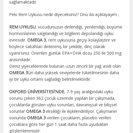
sağlamaktadır.
Peki Rem Uykusu nedir diyeceksiniz? Onu da açıklayayım ;
REM UYKUSU
, vücudunuzun dinlendiği, yenilendiği, büyüme
hormonlarının salgılandığı ve bilgilerin depolandığı uyku
evresidir.
OMEGA 3
, rem uykusuna geçişi kolaylaştırır ve
böylece sabahları dinlenmiş bir şekilde, dinç olarak
uyanırsınız. Önerilen günlük EPA+DHA dozu 250 ile 500 mg
arasındadır.
Deniz yiyeceklerinde bulunan uzun zincirli bir yağ asidi olan
OMEGA 3
’ün daha yüksek seviyelerde tüketilmesinin daha
iyi bir uyku ortamı sağladığı belirtilmektedir.
OXFORD ÜNİVERSİTESİ’NDE
, 7-9 yaş aralığındaki uyku
sorunu çeken 362 çocuk üzerinde yapılan bir çalışmada,
çocuklarda görülen uyku sorunları, davranışsal ve bilişsel
sorunlar
OMEGA 3
eksikliği ile ilişkilendiriliyor. Çalışmanın
sonunda
OMEGA 3
verilen çocukların, plasebo verilen
çocuklara göre her gün 1 saat daha fazla uyudukları
gözlemlenmiştir.