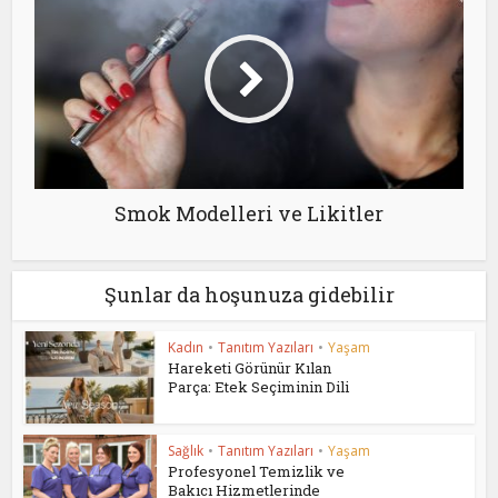
Smok Modelleri ve Likitler
Şunlar da hoşunuza gidebilir
Kadın
•
Tanıtım Yazıları
•
Yaşam
Hareketi Görünür Kılan
Parça: Etek Seçiminin Dili
Sağlık
•
Tanıtım Yazıları
•
Yaşam
Profesyonel Temizlik ve
Bakıcı Hizmetlerinde