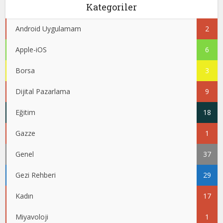
Kategoriler
Android Uygulamam
2
Apple-iOS
6
Borsa
3
Dijital Pazarlama
9
Eğitim
18
Gazze
1
Genel
37
Gezi Rehberi
29
Kadın
17
Miyavoloji
1