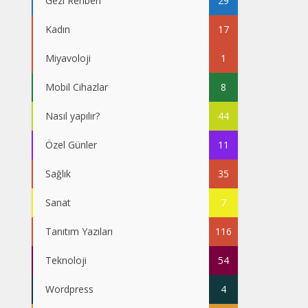
Gezi Rehberi
29
Kadın
17
Miyavoloji
1
Mobil Cihazlar
8
Nasıl yapılır?
44
Özel Günler
11
Sağlık
35
Sanat
7
Tanıtım Yazıları
116
Teknoloji
54
Wordpress
4