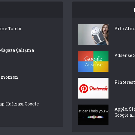
lme Talebi
Kilo Alm
 Mağaza Çalışma
Adsense 
pasmomen
Pinterest
p Hafızası Google
Apple, Si
Google’a...