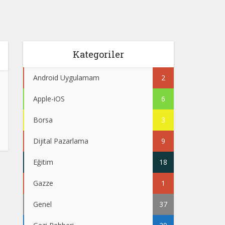
Kategoriler
Android Uygulamam
2
Apple-iOS
6
Borsa
3
Dijital Pazarlama
9
Eğitim
18
Gazze
1
Genel
37