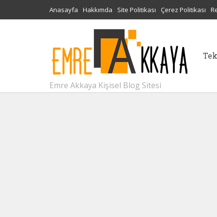
Anasayfa
Hakkımda
Site Politikası
Çerez Politikası
R
Tek
Emre Akkaya Kişisel Blog Sitesi