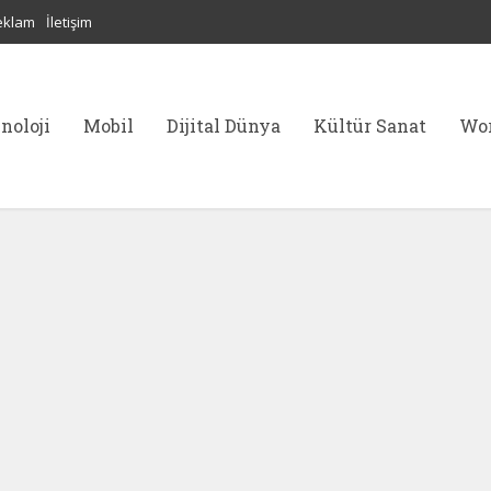
eklam
İletişim
noloji
Mobil
Dijital Dünya
Kültür Sanat
Wor