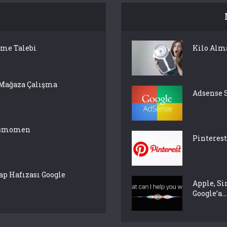
lme Talebi
Kilo Alm
 Mağaza Çalışma
Adsense 
pasmomen
Pinterest
p Hafızası Google
Apple, Si
Google’a...