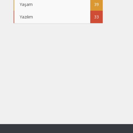
Yaşam
39
Yazılım
33