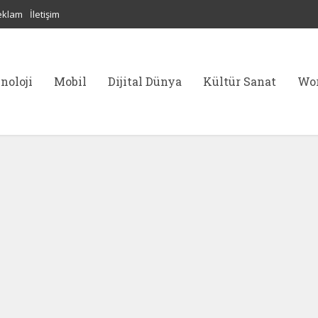
eklam
İletişim
noloji
Mobil
Dijital Dünya
Kültür Sanat
Wor