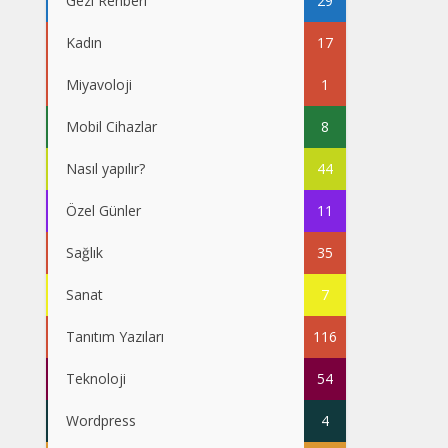
Gezi Rehberi
29
Kadın
17
Miyavoloji
1
Mobil Cihazlar
8
Nasıl yapılır?
44
Özel Günler
11
Sağlık
35
Sanat
7
Tanıtım Yazıları
116
Teknoloji
54
Wordpress
4