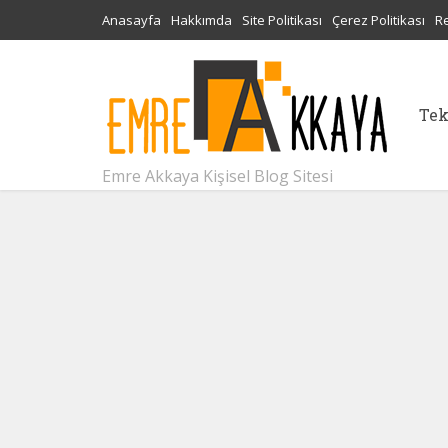
Anasayfa
Hakkımda
Site Politikası
Çerez Politikası
R
Tek
Emre Akkaya Kişisel Blog Sitesi