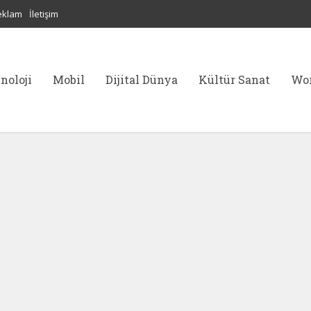
eklam
İletişim
noloji
Mobil
Dijital Dünya
Kültür Sanat
Wor