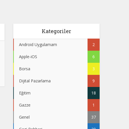
Kategoriler
Android Uygulamam
2
Apple-iOS
6
Borsa
3
Dijital Pazarlama
9
Eğitim
18
Gazze
1
Genel
37