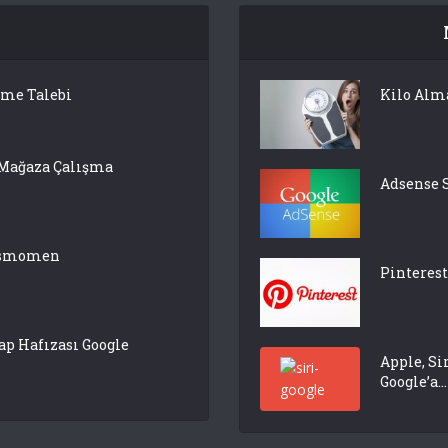
lme Talebi
Kilo Alm
 Mağaza Çalışma
Adsense 
pasmomen
Pinterest
p Hafızası Google
Apple, Si
Google’a...