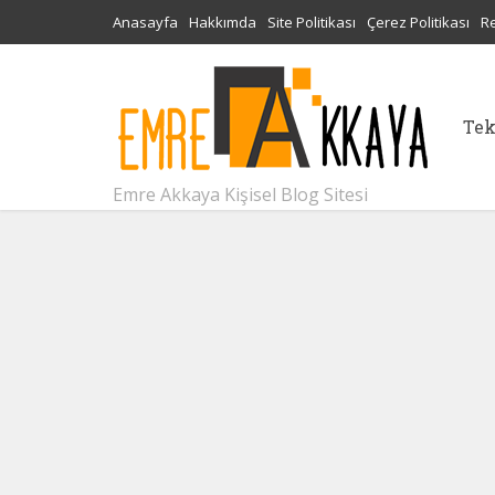
Anasayfa
Hakkımda
Site Politikası
Çerez Politikası
R
Tek
Emre Akkaya Kişisel Blog Sitesi