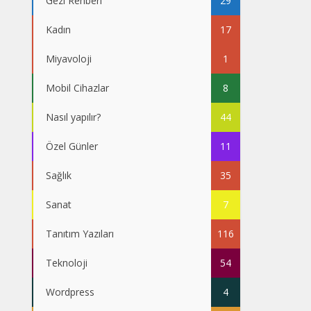
Gezi Rehberi
29
Kadın
17
Miyavoloji
1
Mobil Cihazlar
8
Nasıl yapılır?
44
Özel Günler
11
Sağlık
35
Sanat
7
Tanıtım Yazıları
116
Teknoloji
54
Wordpress
4