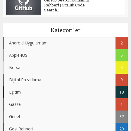
GitHub Search Kullanımı
Rehberi | GitHub Code
Search...
Kategoriler
Android Uygulamam
2
Apple-iOS
6
Borsa
3
Dijital Pazarlama
9
Eğitim
18
Gazze
1
Genel
37
Gezi Rehberi
29