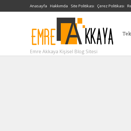
Anasayfa
Hakkımda
Site Politikası
Çerez Politikası
R
Tek
Emre Akkaya Kişisel Blog Sitesi