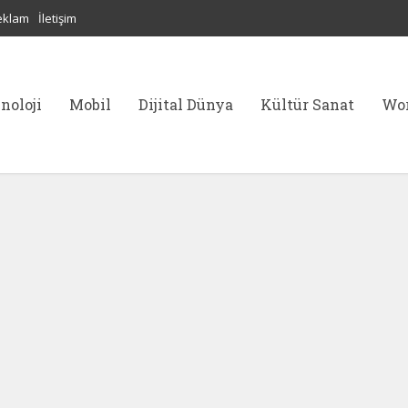
eklam
İletişim
noloji
Mobil
Dijital Dünya
Kültür Sanat
Wor