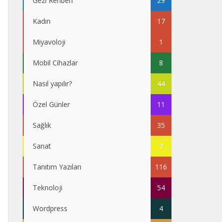
Gezi Rehberi
29
Kadın
17
Miyavoloji
1
Mobil Cihazlar
8
Nasıl yapılır?
44
Özel Günler
11
Sağlık
35
Sanat
7
Tanıtım Yazıları
116
Teknoloji
54
Wordpress
4