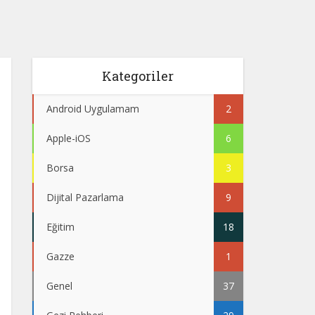
Kategoriler
Android Uygulamam
2
Apple-iOS
6
Borsa
3
Dijital Pazarlama
9
Eğitim
18
Gazze
1
Genel
37